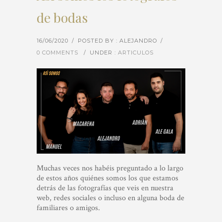
de bodas
16/06/2020
/
POSTED BY : ALEJANDRO
/
0 COMMENTS
/
UNDER :
ARTICULOS
Muchas veces nos habéis preguntado a lo largo
de estos años quiénes somos los que estamos
detrás de las fotografías que veis en nuestra
web, redes sociales o incluso en alguna boda de
familiares o amigos.