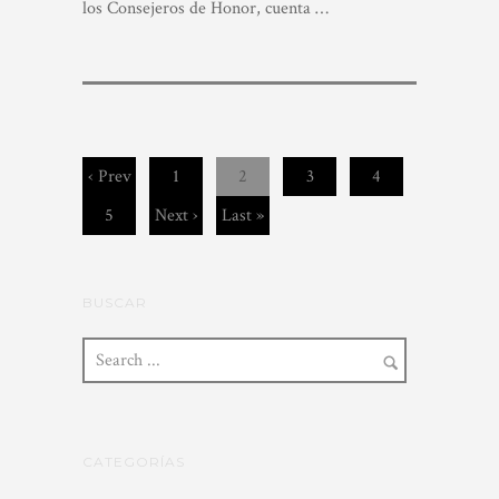
los Consejeros de Honor, cuenta …
‹ Prev
1
2
3
4
5
Next ›
Last »
BUSCAR
CATEGORÍAS