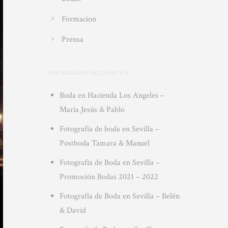
Formacion
Prensa
ENTRADAS RECIENTES
Boda en Hacienda Los Angeles –
María Jesús & Pablo
Fotografía de boda en Sevilla –
Postboda Tamara & Manuel
Fotografía de Boda en Sevilla –
Promoción Bodas 2021 – 2022
Fotografía de Boda en Sevilla – Belén
& David