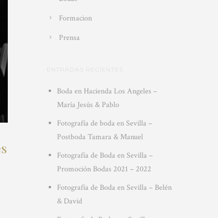
Formacion
Prensa
ENTRADAS RECIENTES
Boda en Hacienda Los Angeles –
María Jesús & Pablo
Fotografía de boda en Sevilla –
Postboda Tamara & Manuel
es
Fotografía de Boda en Sevilla –
Promoción Bodas 2021 – 2022
Fotografía de Boda en Sevilla – Belén
& David