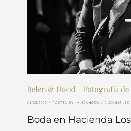
Belén & David – Fotografía de 
24/03/2020
/
POSTED BY : ALEJANDRO
/
2 COMMENTS
Boda en Hacienda Los 