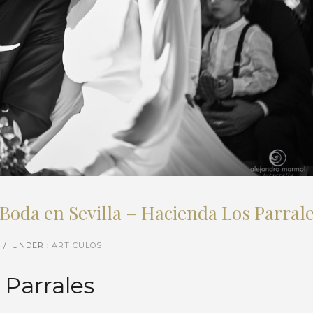
Boda en Sevilla – Hacienda Los Parral
/
UNDER :
ARTICULOS
Parrales