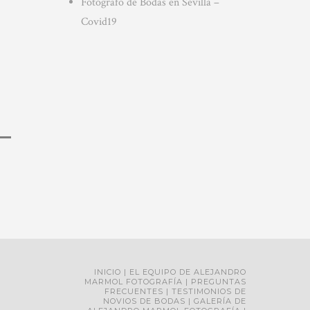
Fotografo de Bodas en Sevilla –
Covid19
INICIO
EL EQUIPO DE ALEJANDRO
MARMOL FOTOGRAFÍA
PREGUNTAS
FRECUENTES
TESTIMONIOS DE
NOVIOS DE BODAS
GALERÍA DE