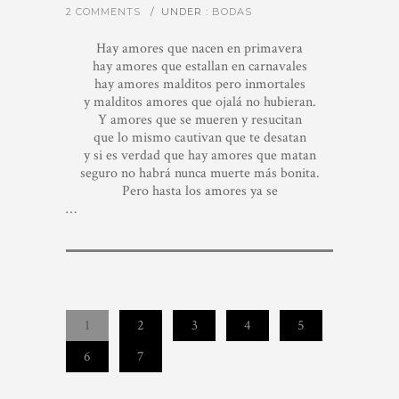
2 COMMENTS
/
UNDER :
BODAS
Hay amores que nacen en primavera
hay amores que estallan en carnavales
hay amores malditos pero inmortales
y malditos amores que ojalá no hubieran.
Y amores que se mueren y resucitan
que lo mismo cautivan que te desatan
y si es verdad que hay amores que matan
seguro no habrá nunca muerte más bonita.
Pero hasta los amores ya se
…
1
2
3
4
5
6
7