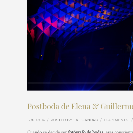
Postboda de Elena & Guillermo
17/01/2016
/
POSTED BY : ALEJANDRO
/
1 COMMENTS
/
Cuando se decide ser
fotógrafo de bodas
, eres conscient