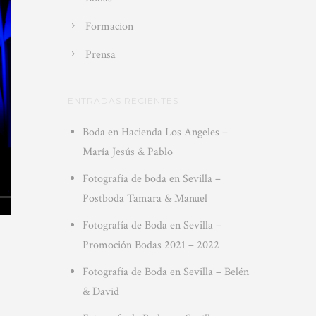
Formacion
Prensa
ENTRADAS RECIENTES
Boda en Hacienda Los Angeles –
María Jesús & Pablo
Fotografía de boda en Sevilla –
Postboda Tamara & Manuel
Fotografía de Boda en Sevilla –
Promoción Bodas 2021 – 2022
Fotografía de Boda en Sevilla – Belén
& David