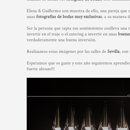
Elena & Guillermo son muestra de ello, una pareja que n
unas
fotografías de bodas muy exclusivas
, a su manera d
Ser la persona que capta sus sentimientos conlleva una r
invertir en el traje o el catering a invertir en unas
buenas
verdaderamente una buena inversión.
Realizamos estas imágenes por las calles de
Sevilla
, con
Esperamos que os guste y este año seguiremos aprendiend
fuerte abrazo!!!