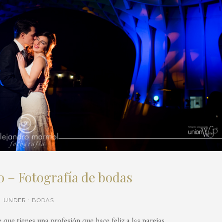
 – Fotografía de bodas
UNDER :
BODAS
e que tienes una profesión que hace feliz a las parejas.