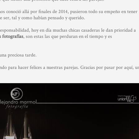
os conoció allá por finales de 2014, pusieron todo su empeño en tener
e ser, tal y como habían pensado y querido.
esponsabilidad, hoy en día muchas chicas casaderas le dan prioridad a
 fotografías
, son estas las que perduran en el tiempo y es
 una preciosa tarde.
o para hacer felices a nuestras parejas. Gracias por pasar por aquí, u