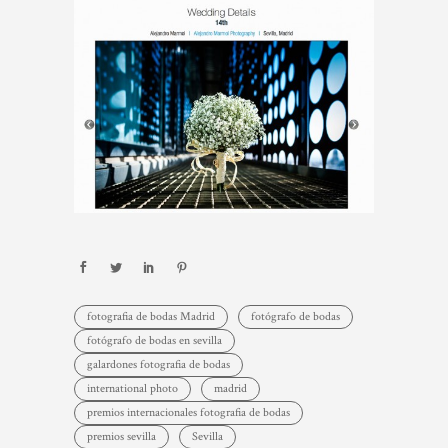
fotografia de bodas Madrid
fotógrafo de bodas
fotógrafo de bodas en sevilla
galardones fotografia de bodas
international photo
madrid
premios internacionales fotografia de bodas
premios sevilla
Sevilla