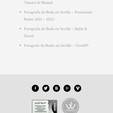
Tamara & Manuel
Fotografía de Boda en Sevilla – Promoción
Bodas 2021 – 2022
Fotografía de Boda en Sevilla – Belén &
David
Fotografo de Bodas en Sevilla – Covid19