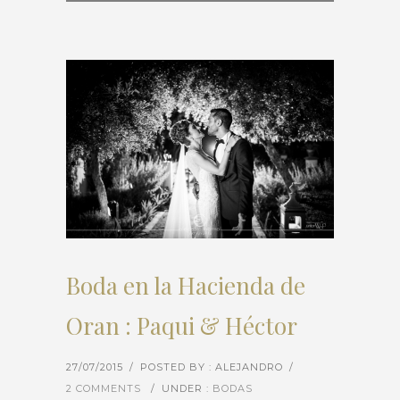
Boda en la Hacienda de
Oran : Paqui & Héctor
27/07/2015
/
POSTED BY : ALEJANDRO
/
2 COMMENTS
/
UNDER :
BODAS