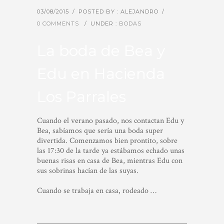
03/08/2015
/
POSTED BY : ALEJANDRO
/
0 COMMENTS
/
UNDER :
BODAS
La boda de Bea y
Edu en Hacienda
Los Parrales
Cuando el verano pasado, nos contactan Edu y
Bea, sabíamos que sería una boda super
divertida. Comenzamos bien prontito, sobre
las 17:30 de la tarde ya estábamos echado unas
buenas risas en casa de Bea, mientras Edu con
sus sobrinas hacían de las suyas.
Cuando se trabaja en casa, rodeado …