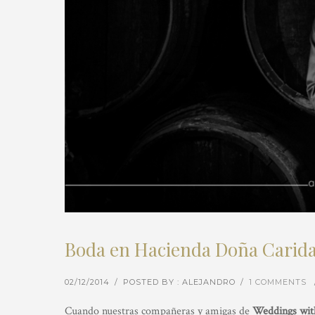
Boda en Hacienda Doña Caridad 
02/12/2014
/
POSTED BY : ALEJANDRO
/
1 COMMENTS
Cuando nuestras compañeras y amigas de
Weddings wit