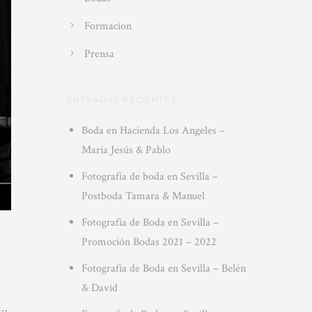
Formacion
Prensa
ENTRADAS RECIENTES
Boda en Hacienda Los Angeles –
María Jesús & Pablo
Fotografía de boda en Sevilla –
Postboda Tamara & Manuel
Fotografía de Boda en Sevilla –
Promoción Bodas 2021 – 2022
Fotografía de Boda en Sevilla – Belén
& David
n…