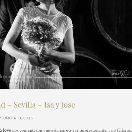
– Sevilla – Isa y Jose
/
UNDER :
BODAS
h love
nos comentaron que esta pareja era impresionante… no fallaro