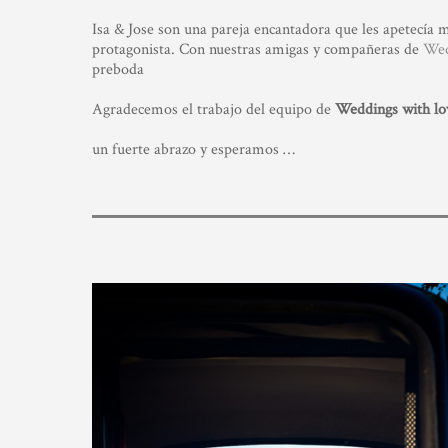
Isa & Jose son una pareja encantadora que les apetecía
protagonista. Con nuestras amigas y compañeras de
Wed
preboda
Agradecemos el trabajo del equipo de
Weddings with lo
un fuerte abrazo y esperamos …