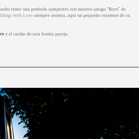
 mucho tener una preboda campestre con nuestro amigo “Boro” de
dings with Love
siempre atentas, aquí un pequeño resumen de su
ve
y el cariño de esta bonita pareja.