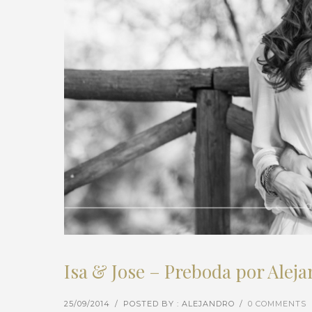
Isa & Jose – Preboda por Ale
25/09/2014
/
POSTED BY : ALEJANDRO
/
0 COMMENTS