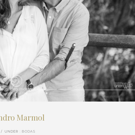
jandro Marmol
/
UNDER :
BODAS