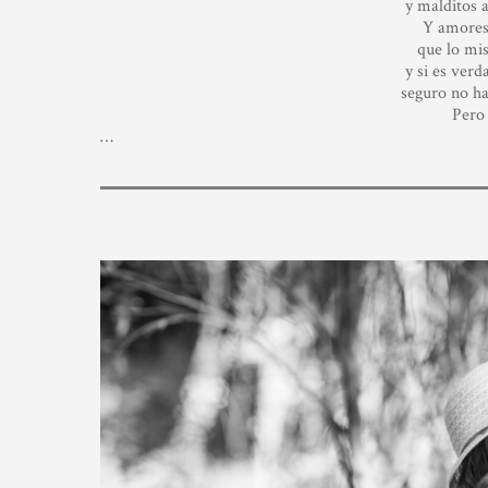
y malditos 
Y amores
que lo mi
y si es ver
seguro no h
Pero 
…