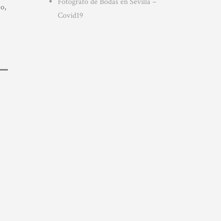
Fotografo de Bodas en Sevilla –
jo,
Covid19