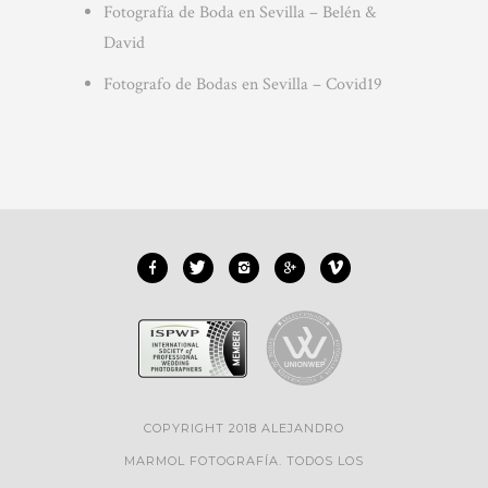
Fotografía de Boda en Sevilla – Belén &
David
Fotografo de Bodas en Sevilla – Covid19
COPYRIGHT 2018 ALEJANDRO
MARMOL FOTOGRAFÍA. TODOS LOS