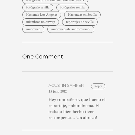
fotografo profesional de bodas en Sevilla
fotógrafo sevilla
fotógrafos sevilla
Hacienda Los Angeles
Haciendas en Sevilla
miembros unionwep
reportajes de sevilla
unionwep
unionwep-alejandromarmol
One Comment
AGUSTIN SAMPER
Reply
25 julio 2012
Hey compañero, qué bueno el
reportaje, enhorabuena. El
trabajo bien hecho tiene
recompensa… Un abrazo!