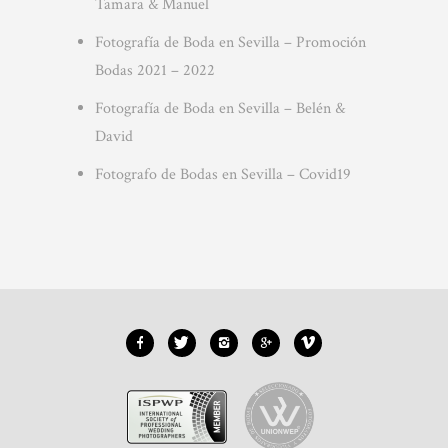
Tamara & Manuel
Fotografía de Boda en Sevilla – Promoción
Bodas 2021 – 2022
Fotografía de Boda en Sevilla – Belén &
David
Fotografo de Bodas en Sevilla – Covid19