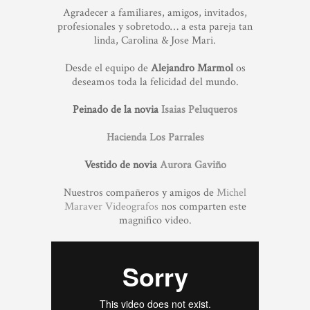
Agradecer a familiares, amigos, invitados,
profesionales y sobretodo… a esta pareja tan
linda, Carolina & Jose Mari.
Desde el equipo de
Alejandro Marmol
os
deseamos toda la felicidad del mundo.
Peinado de la novia
Isaias Peluqueros
Hacienda Los Parrales
Vestido de novia
Aurora Gaviño
Nuestros compañeros y amigos de
Michel
Maraver Videografos
nos comparten este
magnifico video.