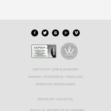
COPYRIGHT 2018 ALEJANDRO
MARMOL FOTOGRAFÍA. TODOS LOS
DERECHOS RESERVADOS
DESIGN BY
VISUALTEC
INICIO
EL EQUIPO DE ALEJANDRO